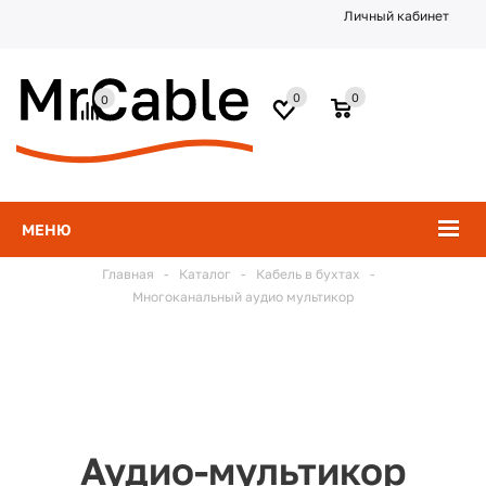
Личный кабинет
0
0
0
МЕНЮ
Главная
-
Каталог
-
Кабель в бухтах
-
Многоканальный аудио мультикор
Аудио-мультикор