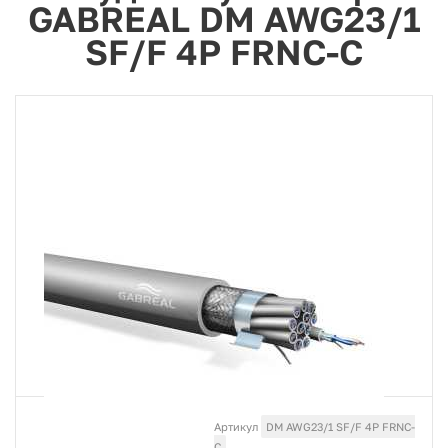
GABREAL DM AWG23/1
SF/F 4P FRNC-C
Артикул
DM AWG23/1 SF/F 4P FRNC-
C