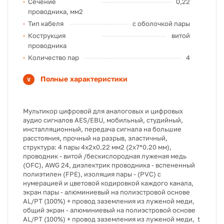
Сечение
0,22
проводника, мм2
Тип кабеля
с оболочкой пары
Кострукция
витой
проводника
Количество пар
4
Полные характеристики
Мультикор цифровой для аналоговых и цифровых
аудио сигналов AES/EBU, мобильный, студийный,
инсталляционный, передача сигнала на большие
расстояния, прочный на разрыв, эластичный,
структура: 4 пары 4х2х0.22 мм2 (2х7*0.20 мм),
проводник - витой /бескислородная луженая медь
(OFC), AWG 24, диэлектрик проводника - вспененный
полиэтилен (FPE), изоляция пары - (PVC) с
нумерацией и цветовой кодировкой каждого канала,
экран пары - алюминиевый на полиэстровой основе
AL/PT (100%) + провод заземления из луженой меди,
общий экран - алюминиевый на полиэстровой основе
AL/PT (100%) + провод заземления из луженой меди, t