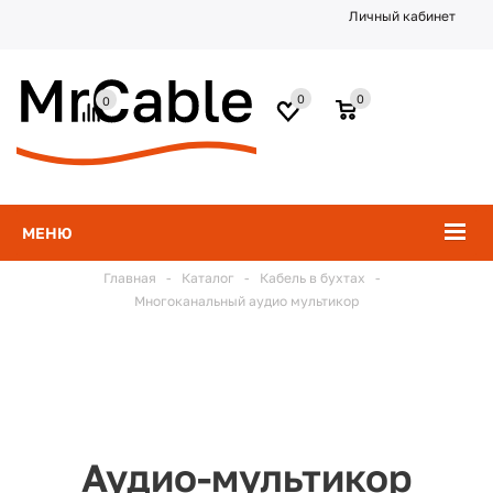
Личный кабинет
0
0
0
МЕНЮ
Главная
-
Каталог
-
Кабель в бухтах
-
Многоканальный аудио мультикор
Аудио-мультикор