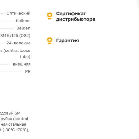
Сертификат
Оптический
дистрибьютора
Кабель
Belden
SM 9/125 (OS2)
Гарантия
24- волокна
 (central loose
tube)
внешняя
PE
модовый SM
рубка (central
ная стальная
 (-30°C +70°C),