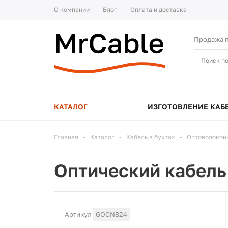
О компании
Блог
Оплата и доставка
Продажа п
КАТАЛОГ
ИЗГОТОВЛЕНИЕ КАБ
Главная
-
Каталог
-
Кабель в бухтах
-
Оптоволоконн
Оптический кабел
Артикул
GOCN824