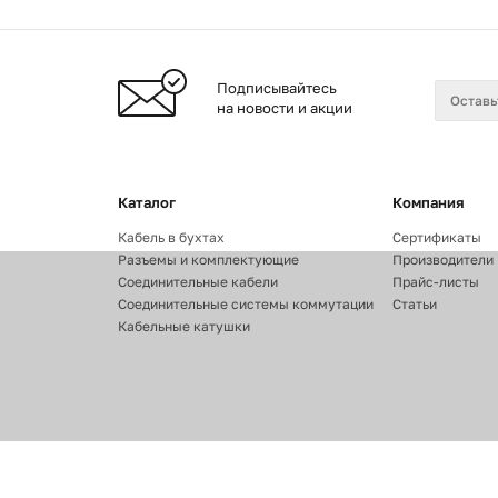
Подписывайтесь
на новости и акции
Каталог
Компания
Кабель в бухтах
Сертификаты
Разъемы и комплектующие
Производители
Соединительные кабели
Прайс-листы
Соединительные системы коммутации
Статьи
Кабельные катушки
2026
©
Оптовые поставки кабелей и разъемов для аудио,