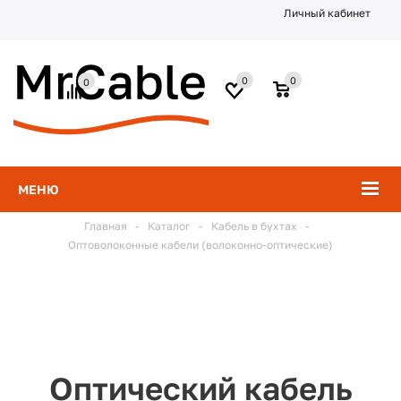
Личный кабинет
0
0
0
МЕНЮ
Главная
-
Каталог
-
Кабель в бухтах
-
Оптоволоконные кабели (волоконно-оптические)
Оптический кабель