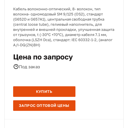
Кабель волоконно-оптический, 8- волокон, тип
волокна- одномодовый SM 9/125 (OS2), стандарт
(G652D и G657A1), центральная свободная трубка
(central loose tube), гелиевый наполнитель, для
внутренней и внешней прокладки, улучшенная защита
от грызунов, t (-30°C +70°C), диаметр кабеля 7.1 мм,
оболочка (LSZH Dca), стандарт: IEC 60332-1-2, (аналог
A/I-DQ(ZN)BH)
Цена по запросу
Под заказ
КУПИТЬ
ЗАПРОС ОПТОВОЙ ЦЕНЫ