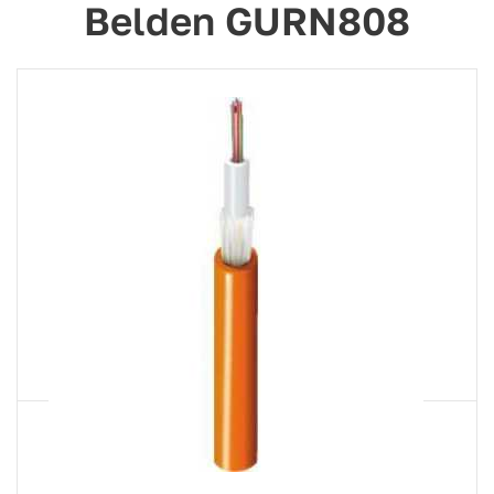
Belden GURN808
Артикул
GURN808