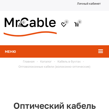
Личный кабинет
0
0
0
МЕНЮ
Главная
-
Каталог
-
Кабель в бухтах
-
Оптоволоконные кабели (волоконно-оптические)
Оптический кабель