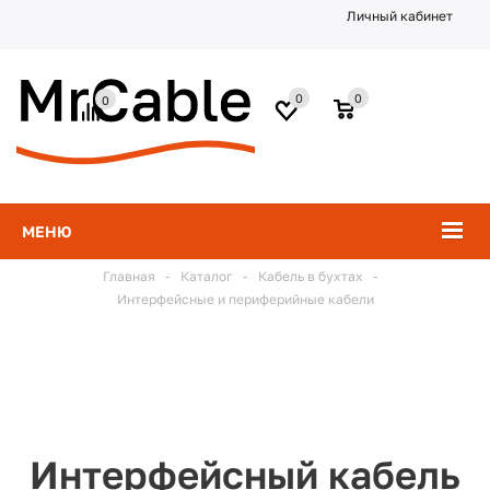
Личный кабинет
0
0
0
МЕНЮ
Главная
-
Каталог
-
Кабель в бухтах
-
Интерфейсные и периферийные кабели
Интерфейсный кабель