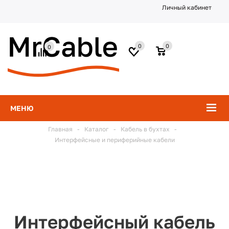
Личный кабинет
0
0
0
МЕНЮ
Главная
-
Каталог
-
Кабель в бухтах
-
Интерфейсные и периферийные кабели
Интерфейсный кабель