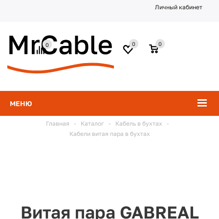
Личный кабинет
0
0
0
МЕНЮ
Главная
-
Каталог
-
Кабель в бухтах
-
Кабели витая пара в бухтах
Витая пара GABREAL