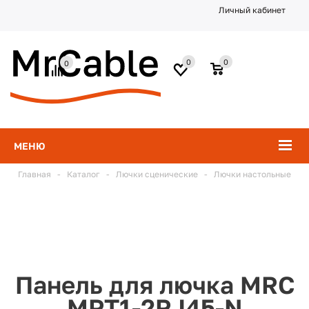
Личный кабинет
0
0
0
МЕНЮ
Главная
-
Каталог
-
Лючки сценические
-
Лючки настольные
Панель для лючка MRC
MPT1-2RJ45-N