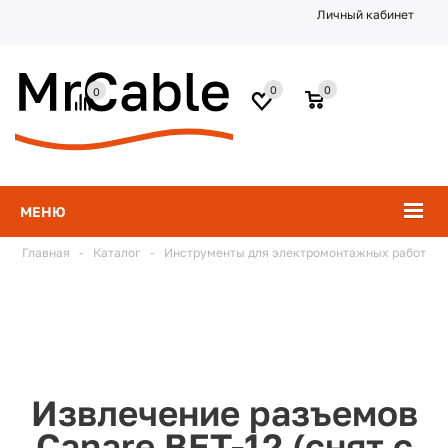
Личный кабинет
0
0
0
МЕНЮ
Главная
-
Каталог
-
Инструменты для электромонтажных работ
Извлечение разъемов
Canare BET-12 (снят с