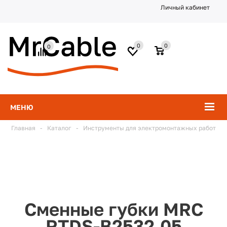
Личный кабинет
0
0
0
МЕНЮ
Главная
-
Каталог
-
Инструменты для электромонтажных работ
Сменные губки MRC
RTDS-B2532.05