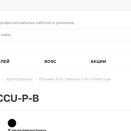
рофессиональных кабелей и разъемов
ЕЛЕЙ
BOSC
АКЦИИ
-
Аудио разъемы
-
Разъемы RCA (тюльпан) и AV-коннекторы
CCU-P-B
Характеристики