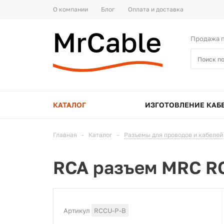
О компании
Блог
Оплата и доставка
Продажа п
КАТАЛОГ
ИЗГОТОВЛЕНИЕ КАБ
Главная
-
Каталог
-
Разъемы для проводов и кабелей
RCA разъем MRC R
Артикул
RCCU-P-B