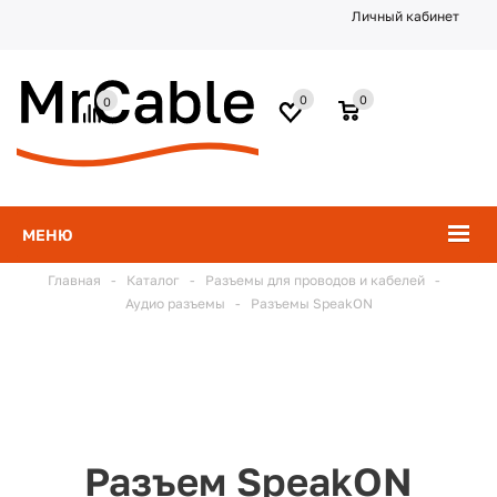
Личный кабинет
0
0
0
МЕНЮ
Главная
-
Каталог
-
Разъемы для проводов и кабелей
-
Аудио разъемы
-
Разъемы SpeakON
Разъем SpeakON