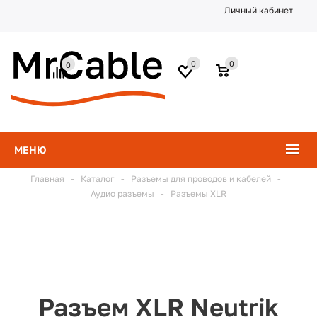
Личный кабинет
0
0
0
МЕНЮ
Главная
-
Каталог
-
Разъемы для проводов и кабелей
-
Аудио разъемы
-
Разъемы XLR
Разъем XLR Neutrik