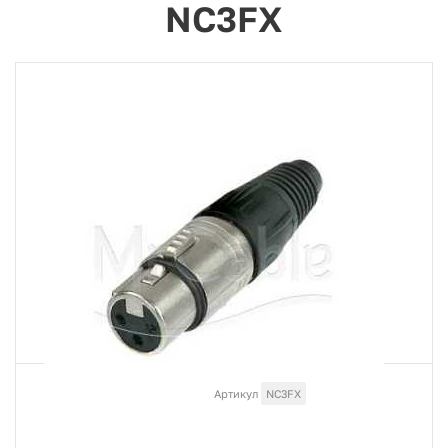
NC3FX
Артикул
NC3FX