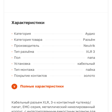
Характеристики
Категория
Аудио
Категория товара
Разъём
Производитель
Neutrik
Тип разъёма
XLR 3
Пол
папа
Установка
кабельный
Тип монтажа
пайка
Покрытие контактов
золото
Полные характеристики
Кабельный разъем XLR, 3-х контактный <штекер/
папа>, EMC-серия, металлический никелированный
корпус, с интегрированным емкостным экраном для