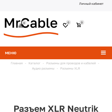
Личный кабинет
0
0
0
МЕНЮ
Главная
-
Каталог
-
Разъемы для проводов и кабелей
-
Аудио разъемы
-
Разъемы XLR
Разъем XLR Neutrik