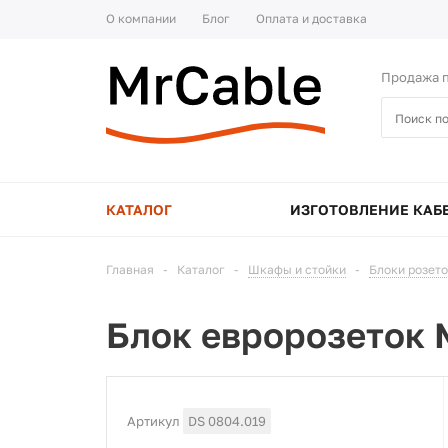
О компании
Блог
Оплата и доставка
Продажа п
КАТАЛОГ
ИЗГОТОВЛЕНИЕ КАБ
Главная
-
Каталог
-
Шкафы и стойки
-
Блоки розет
Блок евророзеток 
Артикул
DS 0804.019