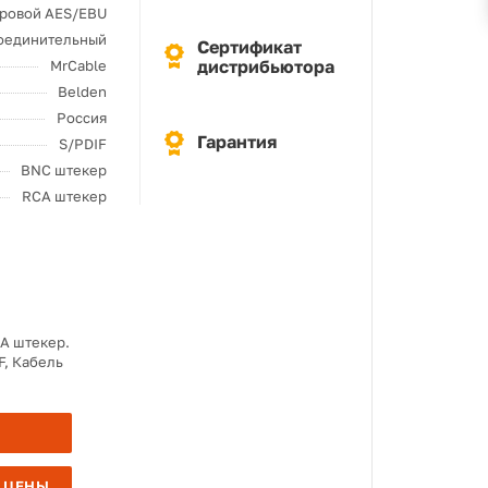
ровой AES/EBU
оединительный
Сертификат
дистрибьютора
MrCable
Belden
Россия
Гарантия
S/PDIF
BNC штекер
RCA штекер
CA штекер.
, Кабель
 ЦЕНЫ