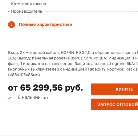
Категория товара
Производитель
Полные характеристики
Вход: 2х метровый кабель H07RN-F 3G2,5 и обрезиненная вилка
16A; Выход: панельная розетка 8хPCE Schuko 16A; Индикация: 1 
фазы, 1 индикатор на включение; Защита: авт.выкл. Legrand 6kA: 1
кнопочных выключателей c индикацией Габариты корпуса: Rack 19
(485x105x88мм)
от 65 299,56 руб.
КУПИТЬ
В наличии
шт
ЗАПРОС ОПТОВОЙ