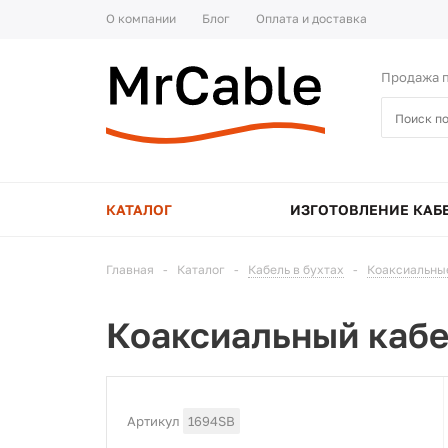
О компании
Блог
Оплата и доставка
Продажа п
КАТАЛОГ
ИЗГОТОВЛЕНИЕ КАБ
Главная
-
Каталог
-
Кабель в бухтах
-
Коаксиальны
Коаксиальный кабе
Артикул
1694SB