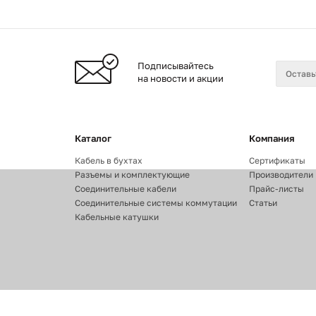
Подписывайтесь
на новости и акции
Каталог
Компания
Кабель в бухтах
Сертификаты
Разъемы и комплектующие
Производители
Соединительные кабели
Прайс-листы
Соединительные системы коммутации
Статьи
Кабельные катушки
2026
©
Оптовые поставки кабелей и разъемов для аудио,