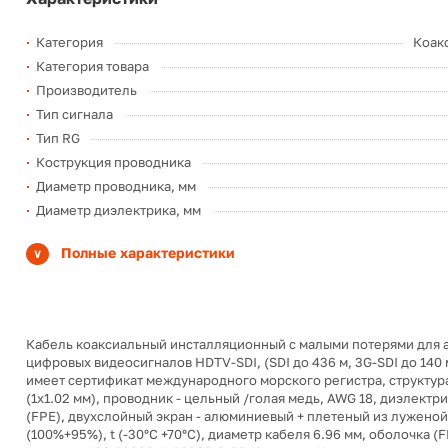
Категория
Коак
Категория товара
Производитель
Тип сигнала
Тип RG
Кострукция проводника
Диаметр проводника, мм
Диаметр диэлектрика, мм
Полные характеристики
Кабель коаксиальный инсталляционный с малыми потерями для 
цифровых видеосигналов HDTV-SDI, (SDI до 436 м, 3G-SDI до 140 м
имеет сертификат международного морского регистра, структура
(1х1.02 мм), проводник - цельный /голая медь, AWG 18, диэлектр
(FPE), двухслойный экран - алюминиевый + плетеный из лужено
(100%+95%), t (-30°C +70°C), диаметр кабеля 6.96 мм, оболочка 