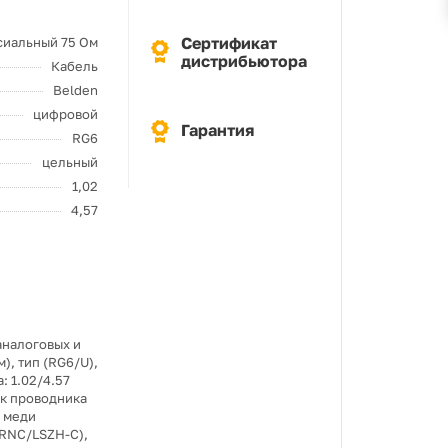
Сертификат
сиальный 75 Ом
дистрибьютора
Кабель
Belden
цифровой
Гарантия
RG6
цельный
1,02
4,57
аналоговых и
), тип (RG6/U),
: 1.02/4.57
ик проводника
й меди
(FRNC/LSZH-C),