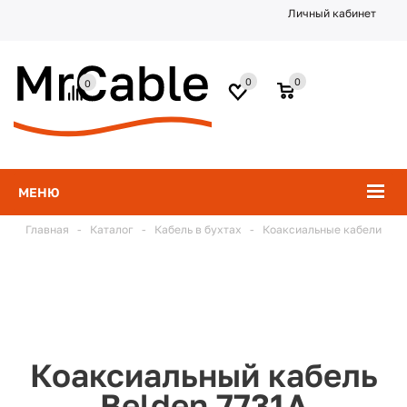
Личный кабинет
0
0
0
МЕНЮ
Главная
-
Каталог
-
Кабель в бухтах
-
Коаксиальные кабели
Коаксиальный кабель
Belden 7731A