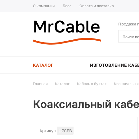
О компании
Блог
Оплата и доставка
Продажа п
КАТАЛОГ
ИЗГОТОВЛЕНИЕ КАБ
Главная
-
Каталог
-
Кабель в бухтах
-
Коаксиальны
Коаксиальный кабе
Артикул
L-7CFB