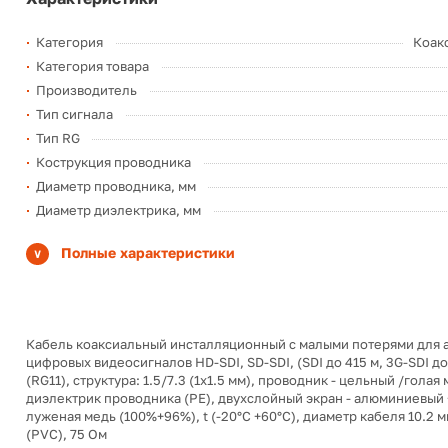
Категория
Коак
Категория товара
Производитель
Тип сигнала
Тип RG
Кострукция проводника
Диаметр проводника, мм
Диаметр диэлектрика, мм
Полные характеристики
Кабель коаксиальный инсталляционный с малыми потерями для 
цифровых видеосигналов HD-SDI, SD-SDI, (SDI до 415 м, 3G-SDI до 
(RG11), структура: 1.5/7.3 (1х1.5 мм), проводник - цельный /голая
диэлектрик проводника (PE), двухслойный экран - алюминиевый
луженая медь (100%+96%), t (-20°C +60°C), диаметр кабеля 10.2 
(PVC), 75 Ом