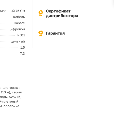
Сертификат
сиальный 75 Ом
дистрибьютора
Кабель
Canare
цифровой
Гарантия
RG11
цельный
1,5
7,3
аналоговых и
110 м), серия
 медь, AWG 15,
 + плетеный
мм, оболочка