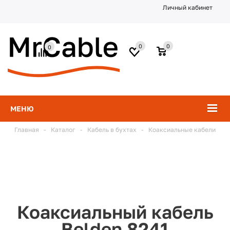
Личный кабинет
0
0
0
МЕНЮ
Главная
-
Каталог
-
Кабель в бухтах
-
Коаксиальные кабели
Коаксиальный кабель
Belden 8241