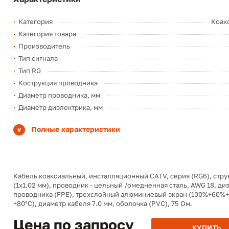
Категория
Коак
Категория товара
Производитель
Тип сигнала
Тип RG
Кострукция проводника
Диаметр проводника, мм
Диаметр диэлектрика, мм
Полные характеристики
Кабель коаксиальный, инсталляционный CATV, серия (RG6), струк
(1х1.02 мм), проводник - цельный /омедненная сталь, AWG 18, ди
проводника (FPE), трехслойный алюминиевый экран (100%+60%+1
+80°C), диаметр кабеля 7.0 мм, оболочка (PVC), 75 Ом.
Цена по запросу
КУПИТЬ