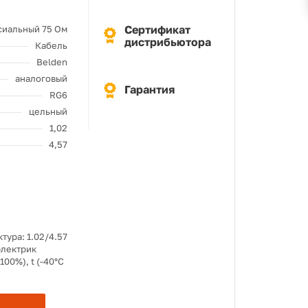
Сертификат
сиальный 75 Ом
дистрибьютора
Кабель
Belden
аналоговый
Гарантия
RG6
цельный
1,02
4,57
тура: 1.02/4.57
электрик
00%), t (-40°C