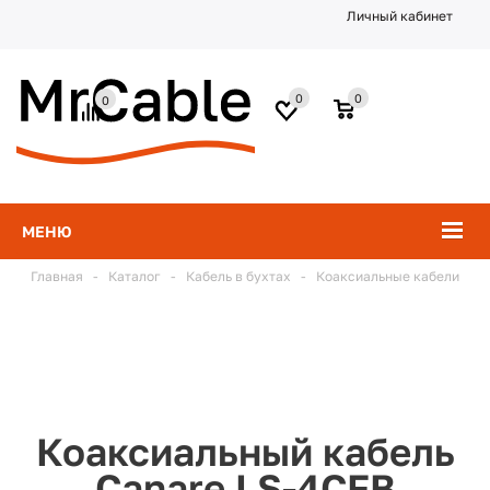
Личный кабинет
0
0
0
МЕНЮ
Главная
-
Каталог
-
Кабель в бухтах
-
Коаксиальные кабели
Коаксиальный кабель
Canare LS-4CFB