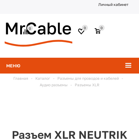
Личный кабинет
0
0
0
МЕНЮ
Главная
-
Каталог
-
Разъемы для проводов и кабелей
-
Аудио разъемы
-
Разъемы XLR
Разъем XLR NEUTRIK