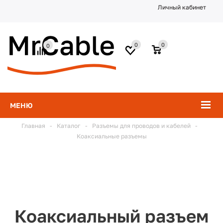
Личный кабинет
0
0
0
МЕНЮ
Главная
-
Каталог
-
Разъемы для проводов и кабелей
-
Коаксиальные разъемы
Коаксиальный разъем