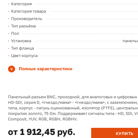
Категория
Категория товара
Производитель
Тип разъёма
Пол
Установка
панель
Тип фланца
Цвет корпуса
Полные характеристики
Панельный разъем BNC, проходной, для аналоговых и цифровых
HD-SDI, серия D, <гнездо/мама> - <гнездо/мама>, с заземлением
типа, корпус - латунь оцинкованный, изолятор (PTFE), центральн
покрытие золото, 75 Ом. Поддерживает сигналы типа - HD, SDI, V
Composit, YUV, RGB, RGBH, RGBHV.
от 1 912,45 руб.
КУПИТЬ