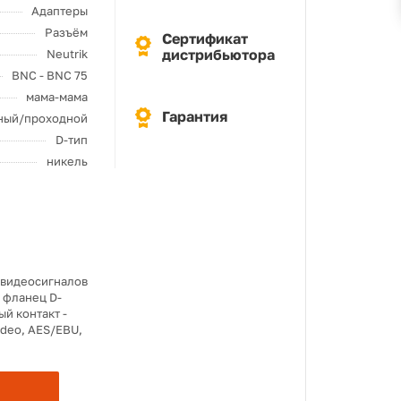
Адаптеры
Разъём
Сертификат
дистрибьютора
Neutrik
BNC - BNC 75
мама-мама
Гарантия
ный/проходной
D-тип
никель
 видеосигналов
, фланец D-
ый контакт -
ideo, AES/EBU,