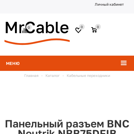
Личный кабинет
0
0
0
МЕНЮ
Главная
-
Каталог
-
Кабельные переходники
Панельный разъем BNC
Neutrik NBB75DFIB