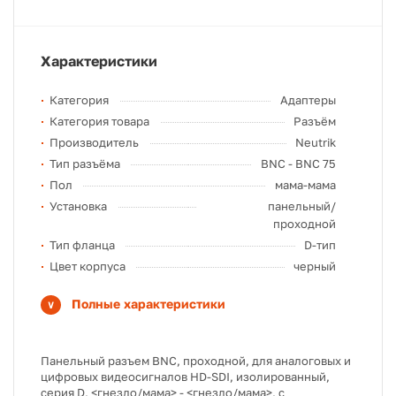
Характеристики
Категория
Адаптеры
Категория товара
Разъём
Производитель
Neutrik
Тип разъёма
BNC - BNC 75
Пол
мама-мама
Установка
панельный/
проходной
Тип фланца
D-тип
Цвет корпуса
черный
Полные характеристики
Панельный разъем BNC, проходной, для аналоговых и
цифровых видеосигналов HD-SDI, изолированный,
серия D, <гнездо/мама> - <гнездо/мама>, с