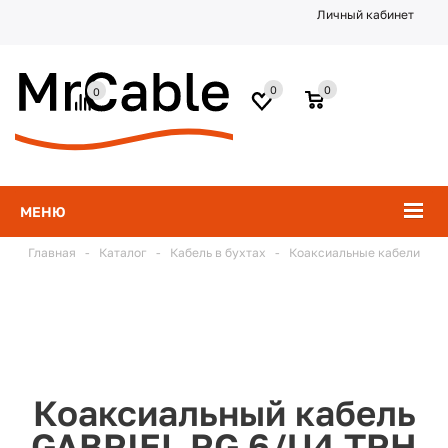
Личный кабинет
0
0
0
МЕНЮ
Главная
-
Каталог
-
Кабель в бухтах
-
Коаксиальные кабели
Коаксиальный кабель
GABRIEL RG 6/U4 TRH